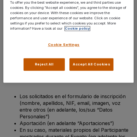
To offer you the best website experience, we and third parties use
“Grabaciones”). FHAI utilizará las grabaciones para
cookies. By clicking "Accept all cookies", you agree to the storage of
la difusión de la actividad en redes sociales y blogs
cookies on your device. With these cookies we improve the
corporativos pertenecientes tanto a FHAI así como
performance and user experience of our website. Click on cookie
settings if you prefer to select which cookies you accept. More
en otros soportes válidos de comunicación.
information? Have a look at our
Cookie policy
Datos personales, Aportaciones y
Cookie Settings
Materiales
Reject All
Accept All Cookies
Con ocasión del evento, FHAI va a tratar y captar a
través de las Grabaciones la siguiente información
del Participante:
Los solicitados en el formulario de inscripción
(nombre, apellidos, NIF, email, imagen, voz
entre otros (en adelante, los/sus “Datos
Personales”)
Aportación (en adelante “Aportaciones”)
En su caso, materiales propios del Participante
mostrados durante el Evento (en adelante los