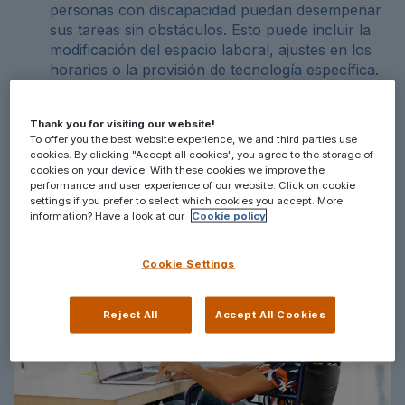
personas con discapacidad puedan desempeñar
sus tareas sin obstáculos. Esto puede incluir la
modificación del espacio laboral, ajustes en los
horarios o la provisión de tecnología específica.
Accesibilidad
: La ley promueve la accesibilidad
en espacios públicos y privados, asegurando que
Thank you for visiting our website!
las personas con discapacidad puedan moverse
To offer you the best website experience, we and third parties use
libremente y acceder a los servicios de la
cookies. By clicking "Accept all cookies", you agree to the storage of
sociedad.
cookies on your device. With these cookies we improve the
performance and user experience of our website. Click on cookie
settings if you prefer to select which cookies you accept. More
information? Have a look at our
Cookie policy
Cookie Settings
Reject All
Accept All Cookies