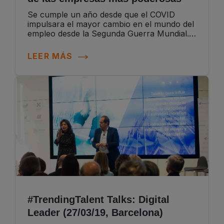
Se cumple un año desde que el COVID
impulsara el mayor cambio en el mundo del
empleo desde la Segunda Guerra Mundial.
De un día para otro, la población mundial
tuvo que adaptarse a trabajar,...
LEER MÁS
#TrendingTalent Talks: Digital
Leader (27/03/19, Barcelona)