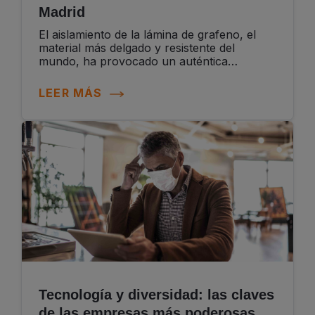
Madrid
El aislamiento de la lámina de grafeno, el
material más delgado y resistente del
mundo, ha provocado un auténtica
revolución científica y mediática. Mientras
se avanza en la investigación de sus...
LEER MÁS
Tecnología y diversidad: las claves
de las empresas más poderosas