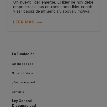
Un nuevo líder emerge. El líder de hoy debe
empoderar a sus equipos como líder coach
y ser capaz de influenciar, apoyar, motivar
y guiar para alcanzar el éxito en un entorno
de transformación...
LEER MÁS
La Fundación
Quiénes somos
Nuestra historia
¿Buscas empleo?
Contacto
Ley General
Discapacidad