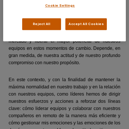
Cookie Settings
Tenemos ahora la oportunidad de reinventarnos como
personas, como colegas y como líderes, impulsando y
Reject All
Accept All Cookies
poniendo en práctica el nuevo modelo de liderazgo
que se espera de nosotros, para crear valor en el
mercado y liberar el mayor potencial de nuestros
equipos en estos momentos de cambio. Depende, en
gran medida, de nuestra actitud y de nuestro profundo
compromiso con nuestro propósito.
En este contexto, y con la finalidad de mantener la
máxima normalidad en nuestro trabajo y en la relación
con nuestros equipos, como líderes hemos de dirigir
nuestros esfuerzos y acciones a reforzar dos líneas
clave: cómo liderar equipos y colaborar con nuestros
compañeros en remoto de la manera más eficiente y
cómo gestionar mis emociones y las emociones de los