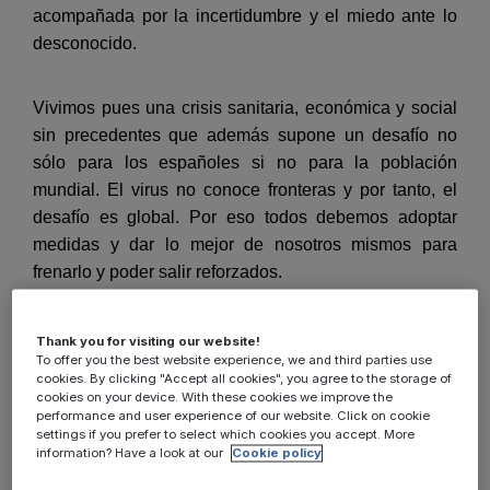
acompañada por la incertidumbre y el miedo ante lo
desconocido.
Vivimos pues una crisis sanitaria, económica y social
sin precedentes que además supone un desafío no
sólo para los españoles si no para la población
mundial. El virus no conoce fronteras y por tanto, el
desafío es global. Por eso todos debemos adoptar
medidas y dar lo mejor de nosotros mismos para
frenarlo y poder salir reforzados.
Contamos con pocas certezas; sabemos que son
Thank you for visiting our website!
To offer you the best website experience, we and third parties use
momentos excepcionales que requieren de medidas
cookies. By clicking "Accept all cookies", you agree to the storage of
excepcionales y sabemos también que, gracias a la
cookies on your device. With these cookies we improve the
performance and user experience of our website. Click on cookie
tecnología, estamos mejor preparados que nunca para
settings if you prefer to select which cookies you accept. More
hacerle frente y reducir el impacto económico de esta
information? Have a look at our
Cookie policy
crisis sanitaria.