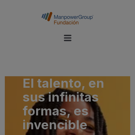
El talento, en
sus infinitas
formas, es
invencible