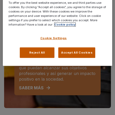
permitan convertirse en las
To offer you the best website experience, we and third parties use
cookies. By clicking "Accept all cookies", you agree to the storage of
organizaciones que aspiran ser.
cookies on your device. With these cookies we improve the
performance and user experience of our website. Click on cookie
SABER MÁS
settings if you prefer to select which cookies you accept. More
information? Have a look at our
Cookie policy
Para candidatos
Cookie Settings
Orientamos, formamos y
acompañamos a personas con
Reject All
Accept All Cookies
discapacidad y otros colectivos con
dificultades de acceso al empleo para
que puedan alcanzar sus objetivos
profesionales y así generar un impacto
positivo en la sociedad.
SABER MÁS