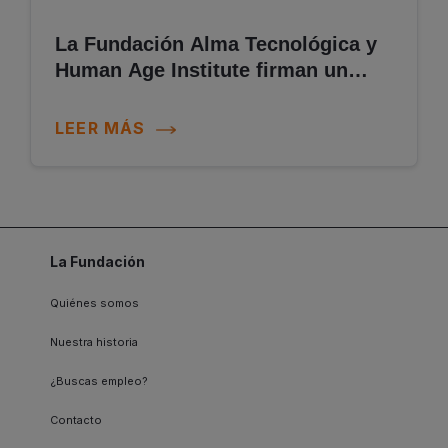
La Fundación Alma Tecnológica y
Human Age Institute firman un
acuerdo para impulsar la
empleabilidad de personas con
LEER MÁS
discapacidad a través de la
formación
La Fundación
Quiénes somos
Nuestra historia
¿Buscas empleo?
Contacto