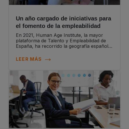
Un año cargado de iniciativas para
el fomento de la empleabilidad
En 2021, Human Age Institute, la mayor
plataforma de Talento y Empleabilidad de
España, ha recorrido la geografía española
con distintos programas de impulso del
empleo. Esto último supone un...
LEER MÁS