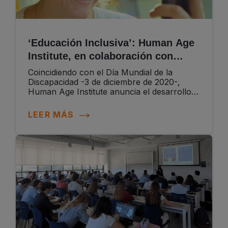
‘Educación Inclusiva’: Human Age
Institute, en colaboración con
Santillana, presenta su app para
Coincidiendo con el Día Mundial de la
sensibilizar sobre la discapacidad
Discapacidad -3 de diciembre de 2020-,
Human Age Institute anuncia el desarrollo
de ‘Educación Inclusiva’ una app gratuita
para centros educativos que busca...
LEER MÁS