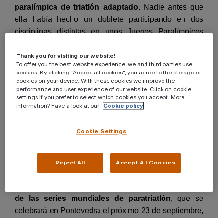
paralímpica de triatlón adaptado
. Nadie antes que
ella había hecho un doblete participando en dos
disciplinas distintas en unos Juegos Paralímpicos
pero con su imparable energía llegó a Tokio 2020 y, a
su deseada medalla de Oro en triatlón, sumó un
Thank you for visiting our website!
To offer you the best website experience, we and third parties use
diploma en 1.500 metros lisos. Tampoco ninguna
cookies. By clicking "Accept all cookies", you agree to the storage of
mujer invidente había conseguido licenciarse en
cookies on your device. With these cookies we improve the
performance and user experience of our website. Click on cookie
medicina en España antes de que ella lo hiciese.
settings if you prefer to select which cookies you accept. More
information? Have a look at our
Cookie policy
Esta gallega, conocida internacionalmente y
portada
Cookie Settings
en julio de 2021 de la prestigiosa revista Time
, está
más que habituada a reescribir la historia rompiendo
barreras.
Reject All
Accept All Cookies
A sólo unos días de afrontar su participación en
la final
de las series mundiales de paratriatlón
, que se
celebrará en Pontevedra el próximo 23 de septiembre,