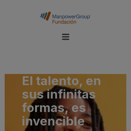
El talento, en
sus infinitas
formas, es
invencible