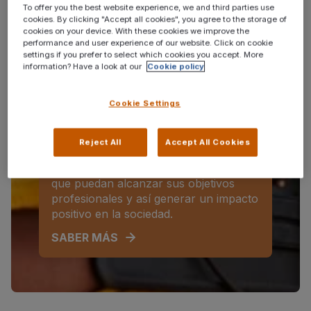
permitan convertirse en las
To offer you the best website experience, we and third parties use
cookies. By clicking "Accept all cookies", you agree to the storage of
organizaciones que aspiran ser.
cookies on your device. With these cookies we improve the
performance and user experience of our website. Click on cookie
SABER MÁS
settings if you prefer to select which cookies you accept. More
information? Have a look at our
Cookie policy
Para candidatos
Cookie Settings
Orientamos, formamos y
acompañamos a personas con
Reject All
Accept All Cookies
discapacidad y otros colectivos con
dificultades de acceso al empleo para
que puedan alcanzar sus objetivos
profesionales y así generar un impacto
positivo en la sociedad.
SABER MÁS